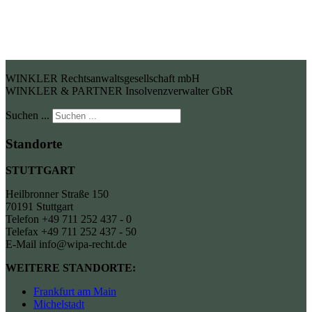
WINKLER Rechtsanwaltsgesellschaft mbH
WINKLER & PARTNER Insolvenzverwalter GbR
Suchen ...
Standorte
STUTTGART
Heilbronner Straße 150
70191 Stuttgart
Telefon +49 711 252 437 - 0
Telefax +49 711 252 437 - 50
E-Mail info@wipa-recht.de
WEITERE STANDORTE:
Frankfurt am Main
Michelstadt