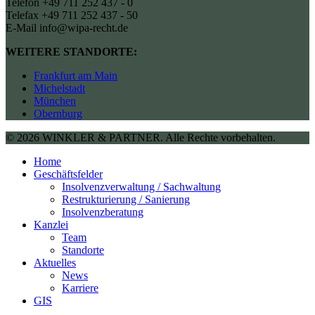
Telefon +49 711 252 437 - 0
Telefax +49 711 252 437 - 50
E-Mail info@wipa-recht.de
WEITERE STANDORTE:
Frankfurt am Main
Michelstadt
München
Obernburg
© 2026 WINKLER & PARTNER. Alle Rechte vorbehalten.
Home
Geschäftsfelder
Insolvenzverwaltung / Sachwaltung
Restrukturierung / Sanierung
Insolvenzberatung
Kanzlei
Team
Standorte
Aktuelles
News
Karriere
GIS