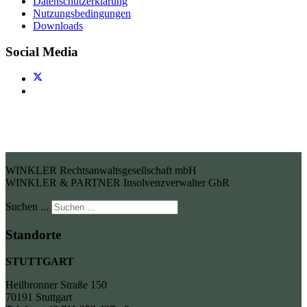
Datenschutzerklärung
Nutzungsbedingungen
Downloads
Social Media
WINKLER Rechtsanwaltsgesellschaft mbH
WINKLER & PARTNER Insolvenzverwalter GbR
Suchen ...
Standorte
STUTTGART
Heilbronner Straße 150
70191 Stuttgart