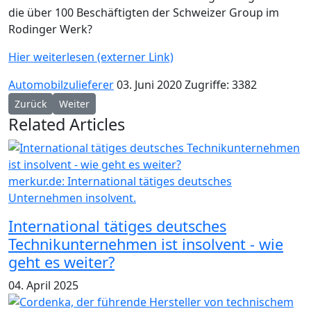
die über 100 Beschäftigten der Schweizer Group im
Rodinger Werk?
Hier weiterlesen (externer Link)
Automobilzulieferer
03. Juni 2020
Zugriffe: 3382
Vorheriger Beitrag: SG Diecasting Suzhou an Beijing Bosa Auto 
Nächster Beitrag: Mehrere Interessenten für insolv
Zurück
Weiter
Related Articles
merkur.de: International tätiges deutsches
Unternehmen insolvent.
International tätiges deutsches
Technikunternehmen ist insolvent - wie
geht es weiter?
04. April 2025