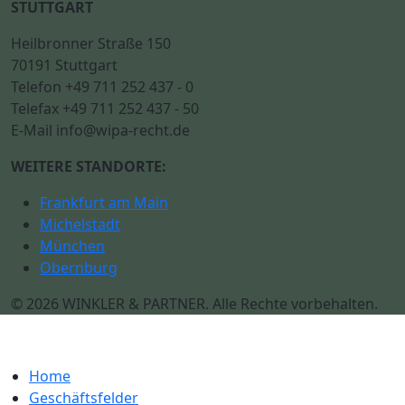
STUTTGART
Heilbronner Straße 150
70191 Stuttgart
Telefon +49 711 252 437 - 0
Telefax +49 711 252 437 - 50
E-Mail info@wipa-recht.de
WEITERE STANDORTE:
Frankfurt am Main
Michelstadt
München
Obernburg
© 2026 WINKLER & PARTNER. Alle Rechte vorbehalten.
Home
Geschäftsfelder